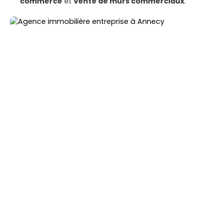
commerce
et
vente de murs commerciaux
.