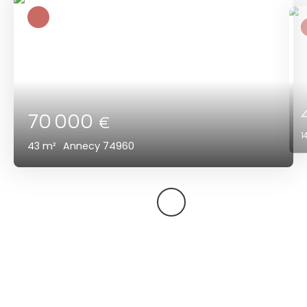
70 000
€
1
43
m²
Annecy 74960