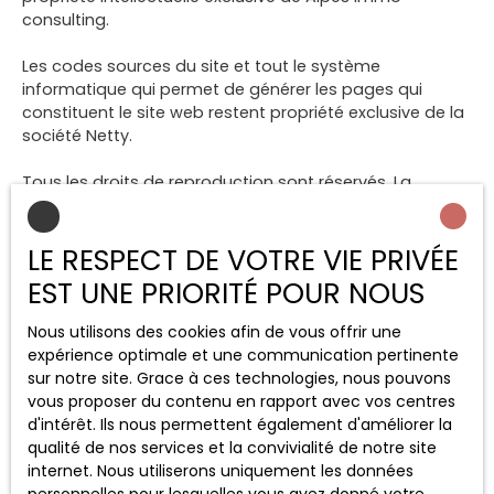
consulting.
Les codes sources du site et tout le système
informatique qui permet de générer les pages qui
constituent le site web restent propriété exclusive de la
société Netty.
Tous les droits de reproduction sont réservés. La
reproduction ou représentation, intégrale ou partielle,
de ce site sur un support électronique ou tout autre
support quel qu’il soit est formellement interdite sauf
LE RESPECT DE VOTRE VIE PRIVÉE
autorisation expresse de la société Netty.
EST UNE PRIORITÉ POUR NOUS
Liens externes
Nous utilisons des cookies afin de vous offrir une
expérience optimale et une communication pertinente
Le site peut contenir des liens hypertextes externes,
sur notre site. Grace à ces technologies, nous pouvons
pointant vers d’autres sites internet indépendants. Ces
vous proposer du contenu en rapport avec vos centres
liens ne constituent, en aucun cas, une approbation ou
d'intérêt. Ils nous permettent également d'améliorer la
un partenariat entre Alpes immo consulting et les
qualité de nos services et la convivialité de notre site
sociétés éditrices des sites externes. Dès lors, l’éditeur
internet. Nous utiliserons uniquement les données