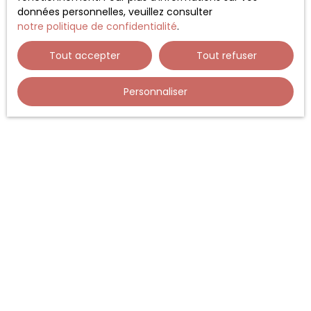
données personnelles, veuillez consulter
Vente fonds de commerce Gap (05000) :
notre politique de confidentialité
.
estimation et prix du marché
Vente fonds de commerce Annecy (74000) :
Tout accepter
Tout refuser
comment vendre rapidement au meilleur prix
Personnaliser
JE RECHERCHE UN BIEN
Vente fonds de commerce Gap (05000)
Vente fonds de commerce Annecy (74000)
Vente fonds de commerce Sisteron (04200)
Vente fonds de commerce Lyon (69003)