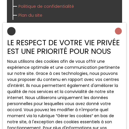
Politique de confidentialité
Plan du site
Blog
LE RESPECT DE VOTRE VIE PRIVÉE
EST UNE PRIORITÉ POUR NOUS
Pourquoi choisir Gap- Hautes Alpes- Alpes de
haute Provence pour investir en immobilier
Nous utilisons des cookies afin de vous offrir une
commercial ?
expérience optimale et une communication pertinente
Acheter un fonds de commerce en région
sur notre site. Grace à ces technologies, nous pouvons
Rhône-Alpes , Savoie, haute Savoie,Hautes
vous proposer du contenu en rapport avec vos centres
Alpes et Alpes-de-Haute-Provence : une
d'intérêt. Ils nous permettent également d'améliorer la
opportunité stratégique
qualité de nos services et la convivialité de notre site
internet. Nous utiliserons uniquement les données
Les étapes clés pour réussir la vente de votre
personnelles pour lesquelles vous avez donné votre
fonds de commerce à LYON et sa région
accord. Vous pouvez les modifier à n'importe quel
Acheter un fonds de commerce à Annecy,
moment via la rubrique ″Gérer les cookies″ en bas de
Savoie, Haute Savoie : les critères essentiels
notre site, à l'exception des cookies essentiels à son
pour réussir son projet
fonctionnement. Pour plus d'informations sur vos