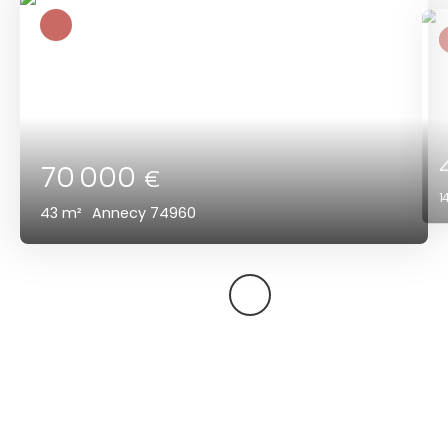
70 000
€
1
43
m²
Annecy 74960