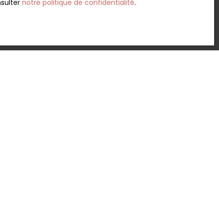
nsulter
notre politique de confidentialité
.
Créer une alerte
300
m²
Chambéry 73000
ercial –
mmercial
serie avec
Chiffres clés
ain •19 %