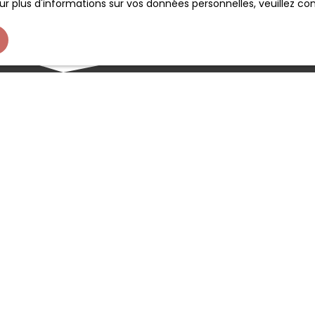
r plus d'informations sur vos données personnelles, veuillez co
BOULANGERIE PATISSERIE CHAMBERY
 VENDRE – Boulangerie-Pâtisserie au coeur d'un Centre Comm
égion de Chambéry Opportunité rare au sein d’un centre co
ynamique de la région de Chambéry : belle boulangerie-pâtis
alon de thé et terrasse, bénéficiant d’un fort flux de clientèle. 
Chiffre d’affaires 2024 : 635 000 € •Répartition du CA : •44 % p