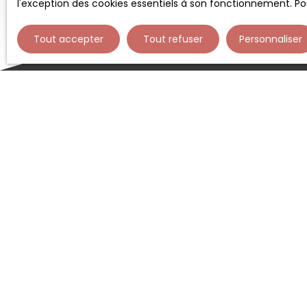
l'exception des cookies essentiels à son fonctionnement. Pou
Tout accepter
Tout refuser
Personnaliser
Type d'affichage
Trier par
Liste
Pertinence
Affaire exceptionnelle
À
R
d
s
•