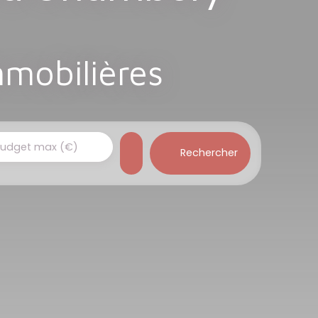
mmobilières
udget max (€)
Rechercher