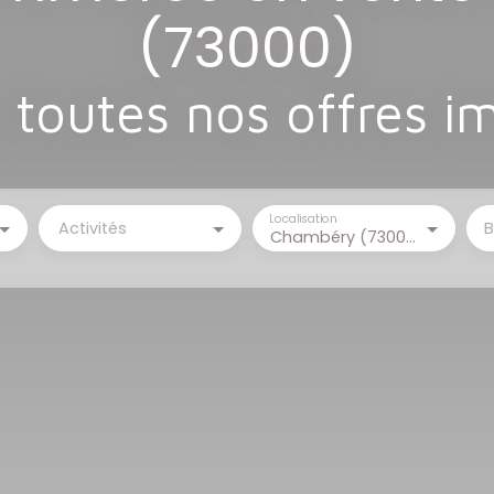
(73000)
toutes nos offres i
Localisation
Activités
B
Chambéry (73000)