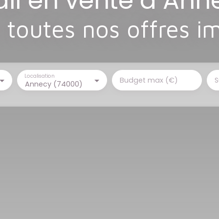
ail en vente à An
toutes nos offres i
Localisation
Budget max (€)
S
Annecy (74000)