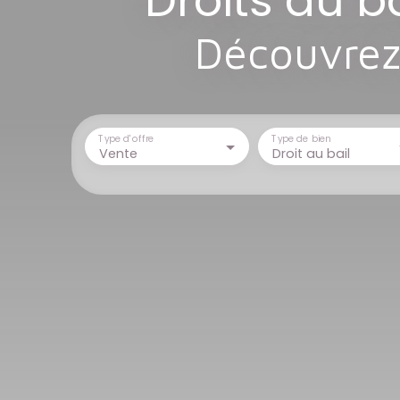
Droits au b
Découvrez 
Type d'offre
Type de bien
Vente
Droit au bail