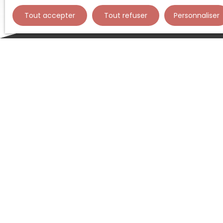
Tout accepter
Tout refuser
Personnaliser
Type d'affichage
Trier par
Liste
Pertinence
D
r
d
d
p
50 000
€