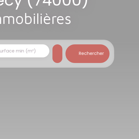
necy (74000)
mmobilières
urface min (m²)
Rechercher