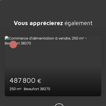
Vous apprécierez
également
487 800
€
250
m²
Beaufort 38270