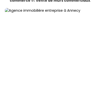
commerce
et
vente de murs commerciaux
.