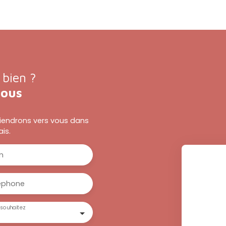
 bien ?
nous
eviendrons vers vous dans
ais.
m
éphone
souhaitez