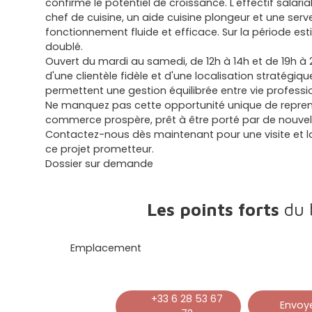
confirme le potentiel de croissance. L'effectif salar
chef de cuisine, un aide cuisine plongeur et une ser
fonctionnement fluide et efficace. Sur la période esti
doublé.
Ouvert du mardi au samedi, de 12h à 14h et de 19h à 2
d'une clientèle fidèle et d'une localisation stratégiqu
permettent une gestion équilibrée entre vie professio
Ne manquez pas cette opportunité unique de repre
commerce prospère, prêt à être porté par de nouvel
Contactez-nous dès maintenant pour une visite et l
ce projet prometteur.
Dossier sur demande
Les points forts
du 
Emplacement
+33 6 28 53 67
Envoye