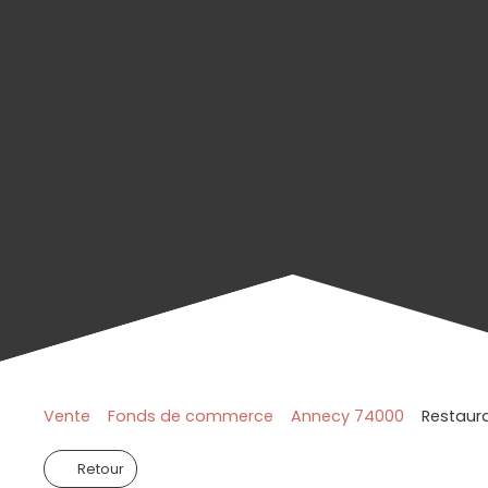
Vente
Fonds de commerce
Annecy 74000
Restaura
Retour