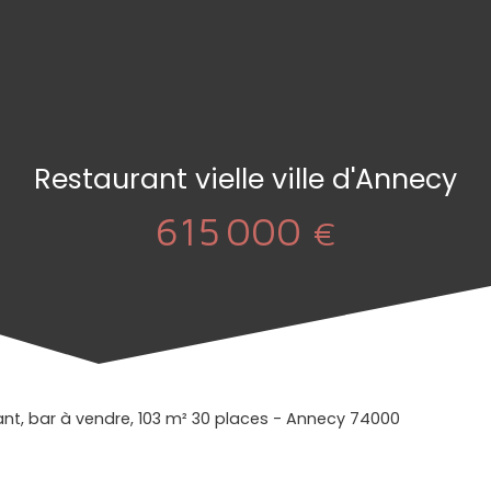
Restaurant vielle ville d'Annecy
615 000
€
nt, bar à vendre, 103 m² 30 places - Annecy 74000