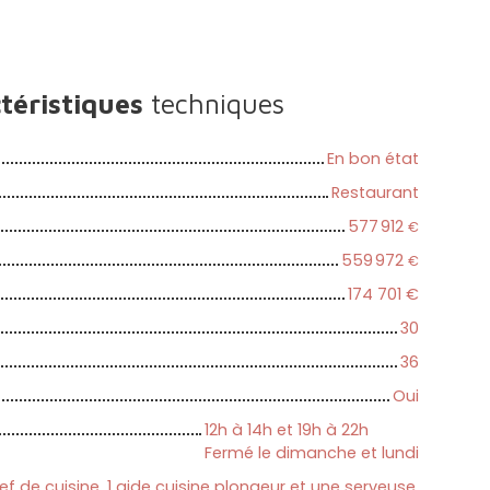
téristiques
techniques
En bon état
Restaurant
577 912
€
559 972
€
174 701
€
30
36
Oui
12h à 14h et 19h à 22h
Fermé le dimanche et lundi
hef de cuisine, 1 aide cuisine plongeur et une serveuse.