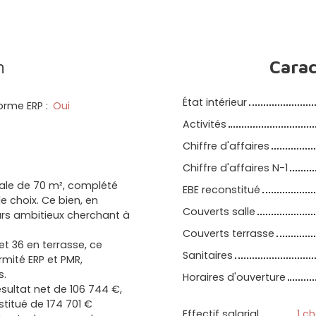
n
Carac
État intérieur
orme ERP
:
Oui
Activités
Chiffre d'affaires
Chiffre d'affaires N-1
ale de 70 m², complété
EBE reconstitué
 choix. Ce bien, en
Couverts salle
eurs ambitieux cherchant à
Couverts terrasse
et 36 en terrasse, ce
Sanitaires
rmité ERP et PMR,
s.
Horaires d'ouverture
ésultat net de 106 744 €,
stitué de 174 701 €
Effectif salarial
1 c