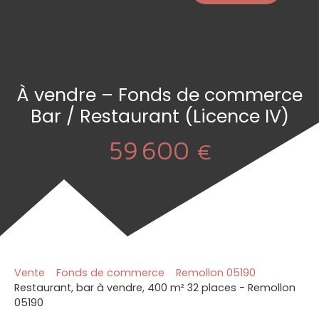
À vendre – Fonds de commerce
Bar / Restaurant (Licence IV)
59 600
€
Vente
Fonds de commerce
Remollon 05190
Restaurant, bar à vendre, 400 m² 32 places - Remollon
05190