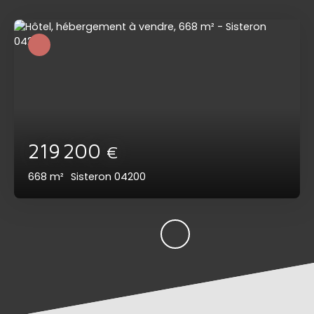
219 200
€
668
m²
Sisteron 04200