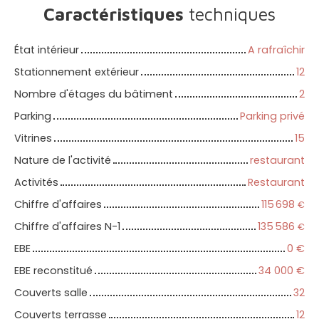
Caractéristiques
techniques
État intérieur
A rafraîchir
Stationnement extérieur
12
Nombre d'étages du bâtiment
2
Parking
Parking privé
Vitrines
15
Nature de l'activité
restaurant
Activités
Restaurant
Chiffre d'affaires
115 698
€
Chiffre d'affaires N-1
135 586
€
EBE
0
€
EBE reconstitué
34 000
€
Couverts salle
32
Couverts terrasse
12