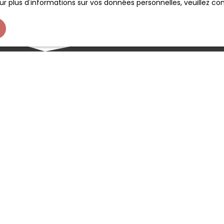
r plus d'informations sur vos données personnelles, veuillez co
Boulangerie Pâtisserie - matériel et cadre R
 VENDRE – BOULANGERIE-PÂTISSERIE – Matériel RARE et appart
xceptionnel Boulangerie pâtisserie idéale, située sur un axe à 
assage automobile avec stationnement facile devant le mag
rofitez d'une très bonne visibilité et d'un trafic client garanti.
aractéristiques principales : Surface rare : 340 m² (magasin, 