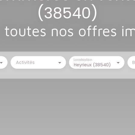
(38540)
toutes nos offres i
Localisation
Activités
B
Heyrieux (38540)