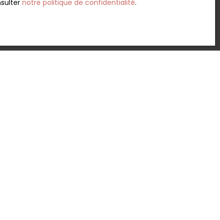
nsulter
notre politique de confidentialité
.
Créer une alerte
340
m²
ARE
Heyrieux 38540
ement
fort
asin .
laboratoire