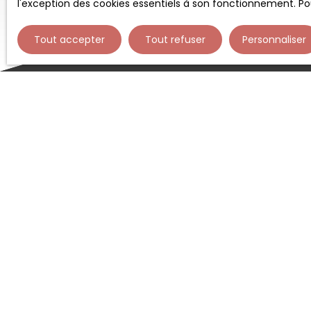
l'exception des cookies essentiels à son fonctionnement. Pou
Tout accepter
Tout refuser
Personnaliser
Type d'affichage
Trier par
Liste
Pertinence
À
e
p
P
C