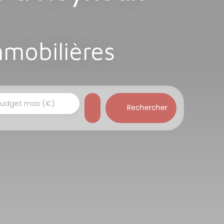
mmobilières
udget max (€)
Rechercher