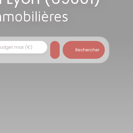
mmobilières
udget max (€)
Rechercher