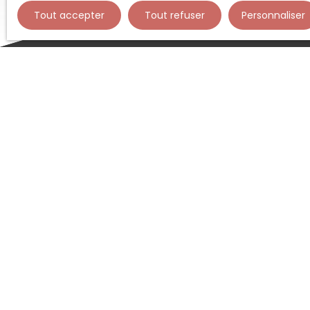
Tout accepter
Tout refuser
Personnaliser
Type d'affichage
Trier par
Liste
Pertinence