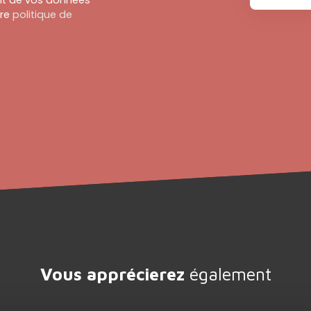
ent de vos données
tre
politique de
Vous apprécierez
également