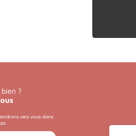
 bien ?
nous
eviendrons vers vous dans
ais.