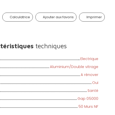
Calculatrice
Ajouter aux favoris
Imprimer
téristiques
techniques
Electrique
Aluminium/Double vitrage
A rénover
Oui
Santé
Gap 05000
50 Murs NF