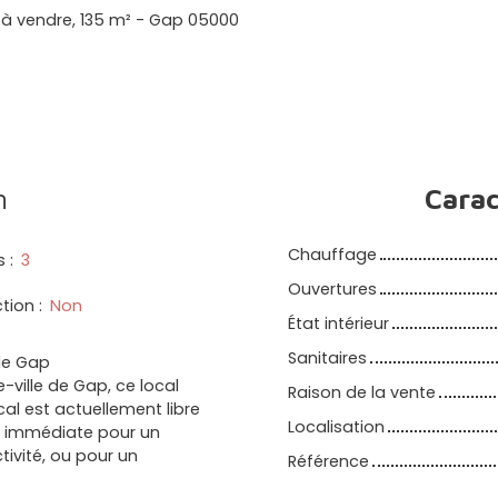
à vendre, 135 m² - Gap 05000
n
Carac
Chauffage
s
:
3
Ouvertures
ction
:
Non
État intérieur
Sanitaires
de Gap
ville de Gap, ce local
Raison de la vente
cal est actuellement libre
Localisation
té immédiate pour un
ivité, ou pour un
Référence