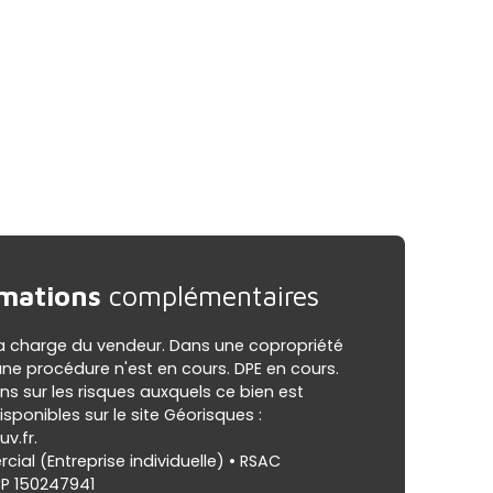
mations
complémentaires
la charge du vendeur. Dans une copropriété
une procédure n'est en cours. DPE en cours.
ns sur les risques auxquels ce bien est
sponibles sur le site Géorisques :
v.fr.
al (Entreprise individuelle) • RSAC
CP 150247941