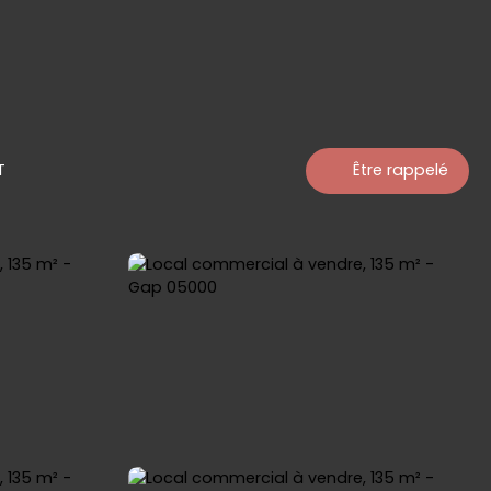
T
Être rappelé