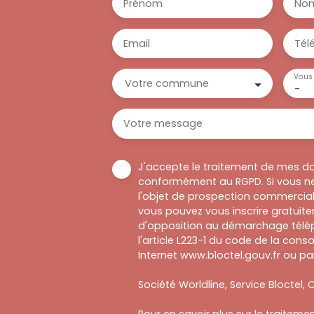
Prénom
No
Email
Tél
Vous 
Votre commune
-
Votre message
J'accepte le traitement de mes d
conformément au RGPD. Si vous ne
l'objet de prospection commercial
vous pouvez vous inscrire gratuitem
d'opposition au démarchage télép
l'article L223-1 du code de la cons
Internet www.bloctel.gouv.fr ou par
Société Worldline, Service Bloctel, C