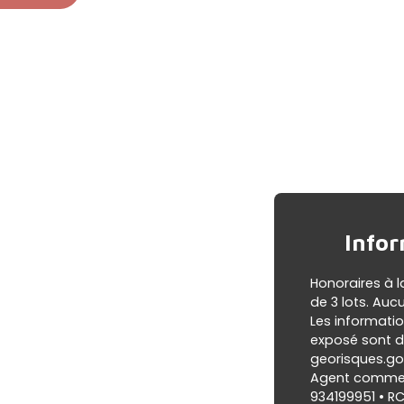
Infor
Honoraires à 
de 3 lots. Auc
Les informatio
exposé sont di
georisques.gou
Agent commerci
934199951 • R