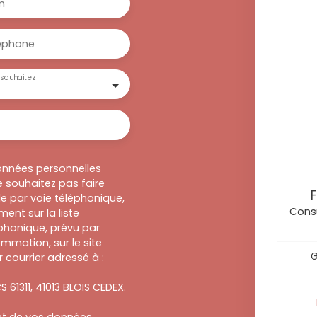
m
éphone
souhaitez
onnées personnelles
 souhaitez pas faire
F
e par voie téléphonique,
Consu
ent sur la liste
honique, prévu par
ommation, sur le site
G
 courrier adressé à :
S 61311, 41013 BLOIS CEDEX.